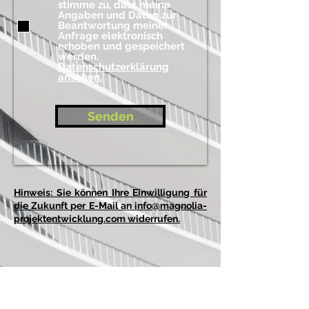
stimme zu, dass meine
Angaben und Daten zur
Beantwortung meiner
Anfrage elektronisch
erhoben und gespeichert
werden.
Datenschutzerklärung
ansehen.
Senden
Hinweis: Sie können Ihre Einwilligung für
die Zukunft per E-Mail an info@magnolia-
projektentwicklung.com widerrufen.
BE IN